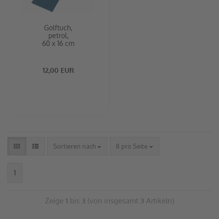
Golftuch,
petrol,
60 x 16 cm
12,00 EUR
Sortieren nach
8 pro Seite
1
Zeige
1
bis
3
(von insgesamt
3
Artikeln)