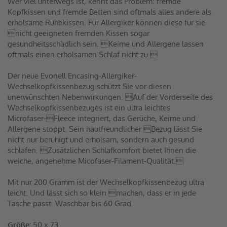
Wer viel unterwegs ist, kennt das Problem: fremde
Kopfkissen und fremde Betten sind oftmals alles andere als
erholsame Ruhekissen. Für Allergiker können diese für sie
nicht geeigneten fremden Kissen sogar
gesundheitsschädlich sein. Keime und Allergene lassen
oftmals einen erholsamen Schlaf nicht zu.
Der neue Evonell Encasing-Allergiker-
Wechselkopfkissenbezug schützt Sie vor diesen
unerwünschten Nebenwirkungen. Auf der Vorderseite des
Wechselkopfkissenbezuges ist ein ultra leichtes
Microfaser-Fleece integriert, das Gerüche, Keime und
Allergene stoppt. Sein hautfreundlicher Bezug lässt Sie
nicht nur beruhigt und erholsam, sondern auch gesund
schlafen. Zusätzlichen Schlafkomfort bietet Ihnen die
weiche, angenehme Micofaser-Filament-Qualität.
Mit nur 200 Gramm ist der Wechselkopfkissenbezug ultra
leicht. Und lässt sich so klein machen, dass er in jede
Tasche passt. Waschbar bis 60 Grad.
Größe:
50 x 73