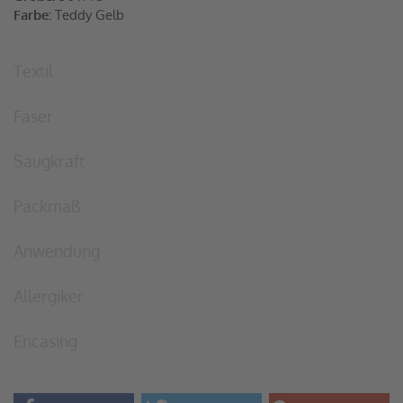
Farbe:
Teddy Gelb
Textil
Faser
Saugkraft
Packmaß
Anwendung
Allergiker
Encasing