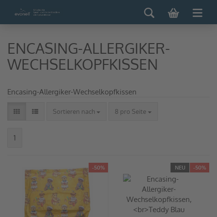
ENCASING-ALLERGIKER-
WECHSELKOPFKISSEN
Encasing-Allergiker-Wechselkopfkissen
Sortieren nach
8 pro Seite
1
-50%
NEU
-50%