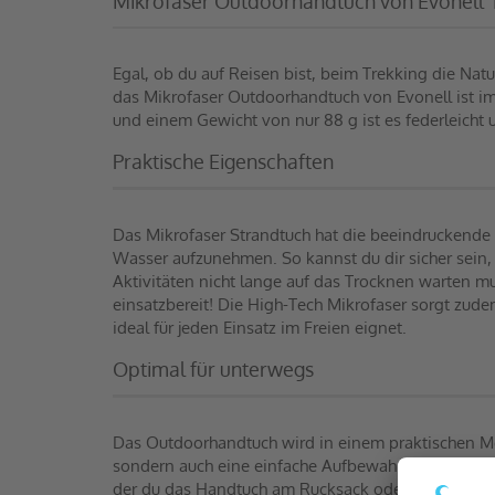
Mikrofaser Outdoorhandtuch von Evonell  De
Egal, ob du auf Reisen bist, beim Trekking die Natu
das Mikrofaser Outdoorhandtuch von Evonell ist i
und einem Gewicht von nur 88 g ist es federleich
Praktische Eigenschaften
Das Mikrofaser Strandtuch hat die beeindruckende 
Wasser aufzunehmen. So kannst du dir sicher sein, 
Aktivitäten nicht lange auf das Trocknen warten m
einsatzbereit! Die High-Tech Mikrofaser sorgt zude
ideal für jeden Einsatz im Freien eignet.
Optimal für unterwegs
Das Outdoorhandtuch wird in einem praktischen Mes
sondern auch eine einfache Aufbewahrung ermöglicht
der du das Handtuch am Rucksack oder an einem 