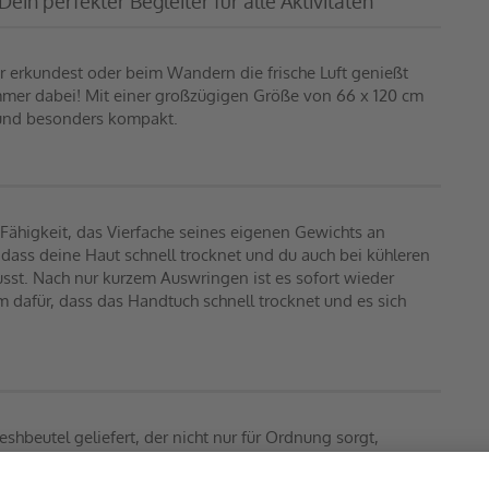
in perfekter Begleiter für alle Aktivitäten
r erkundest oder beim Wandern die frische Luft genießt 
mmer dabei! Mit einer großzügigen Größe von 66 x 120 cm
t und besonders kompakt.
Fähigkeit, das Vierfache seines eigenen Gewichts an
dass deine Haut schnell trocknet und du auch bei kühleren
usst. Nach nur kurzem Auswringen ist es sofort wieder
m dafür, dass das Handtuch schnell trocknet und es sich
hbeutel geliefert, der nicht nur für Ordnung sorgt,
. Zusätzlich verfügt es über eine nützliche Schlaufe, mit
Haken befestigen kannst. Ob beim Campen, am Strand oder