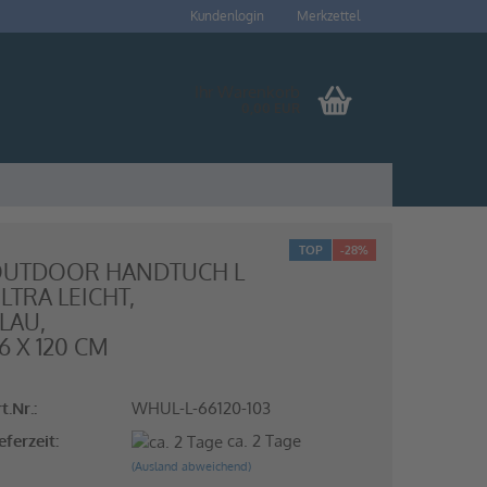
Kundenlogin
Merkzettel
Ihr Warenkorb
0,00 EUR
TOP
-28%
UTDOOR HANDTUCH L
LTRA LEICHT,
LAU,
to erstellen
6 X 120 CM
swort vergessen?
t.Nr.:
WHUL-L-66120-103
eferzeit:
ca. 2 Tage
(Ausland abweichend)