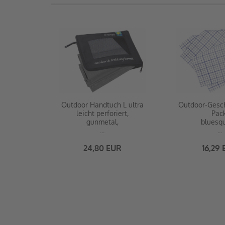
Outdoor Handtuch L ultra
Outdoor-Gesch
leicht perforiert,
Pack
gunmetal,
bluesqu
...
...
24,80 EUR
16,29