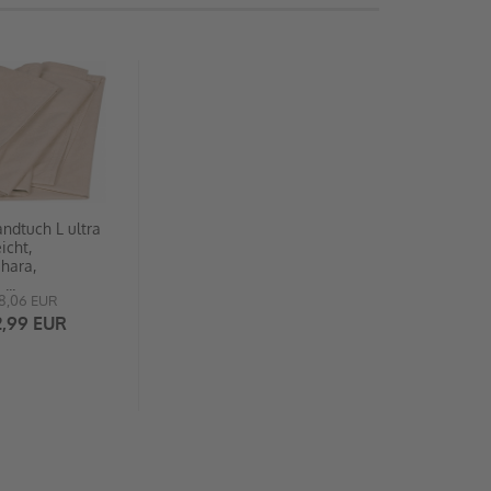
ndtuch L ultra
eicht,
hara,
...
8,06 EUR
2,99 EUR