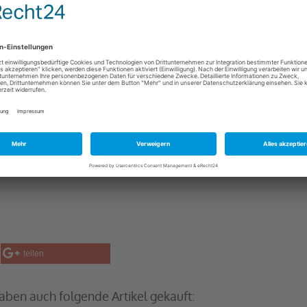
 ideale Partner für all deine Abenteuer.
s zu 60 Grad waschbar, sodass du es jederzeit hygienisch
ikrofaser Outdoorhandtuchs in der trendigen Farbe Mint und
dem praktischen Mikrofaser Outdoorhandtuch von Evonell!
teilen
haben auch folgende Artikel gekauft: