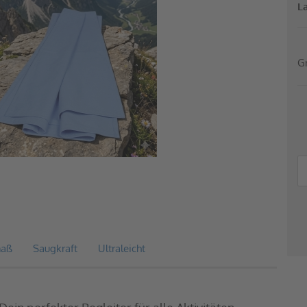
L
G
maß
Saugkraft
Ultraleicht