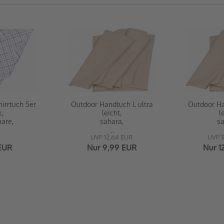
irrtuch 5er
Outdoor Handtuch L ultra
Outdoor Ha
,
leicht,
l
are,
sahara,
sa
...
UVP 12,64 EUR
UVP 1
 EUR
Nur 9,99 EUR
Nur 1