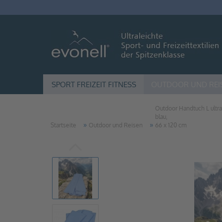
SPORT FREIZEIT FITNESS
OUTDOOR UND REI
Outdoor Handtuch L ultra 
blau,
»
»
Startseite
Outdoor und Reisen
66 x 120 cm