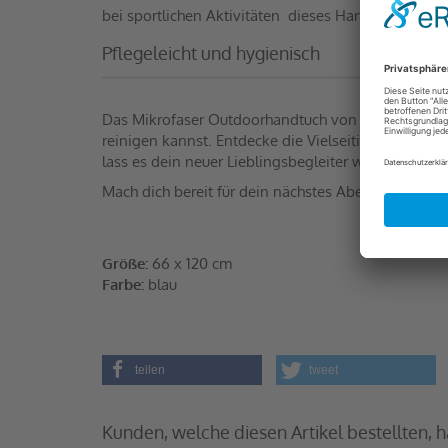
bei sportlichen Aktivitäten  dieses Handtuch ist der
Pflegeleicht und hygienisch
Das Mikrofaser Outdoorhandtuch von Evonell ist bi
reinigen kannst. Entdecke die Vielseitigkeit des M
lass es dein neuer Lieblingsbegleiter werden!
Mach dich bereit für dein nächstes Abenteuer mit 
Größe:
66 x 120 cm
Farbe:
blau
teilen
tweet
Kunden, welche diesen Artikel bestellten, 