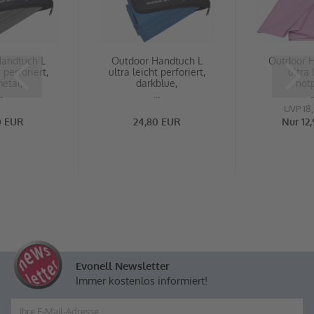
andtuch L
Outdoor Handtuch L
Outdoor H
 perforiert,
ultra leicht perforiert,
ultra 
etal,
darkblue,
hotp
..
...
.
UVP 18
0 EUR
24,80 EUR
Nur 12
Evonell Newsletter
Immer kostenlos informiert!