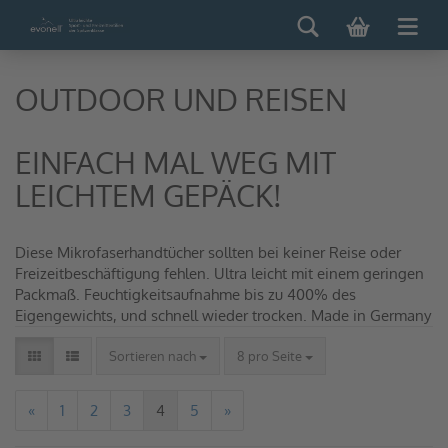
OUTDOOR UND REISEN
EINFACH MAL WEG MIT
LEICHTEM GEPÄCK!
Diese Mikrofaserhandtücher sollten bei keiner Reise oder
Freizeitbeschäftigung fehlen. Ultra leicht mit einem geringen
Packmaß. Feuchtigkeitsaufnahme bis zu 400% des
Eigengewichts, und schnell wieder trocken. Made in Germany
Sortieren nach
8 pro Seite
«
1
2
3
4
5
»