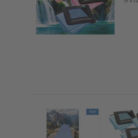
in 4 F
TOP
TOP