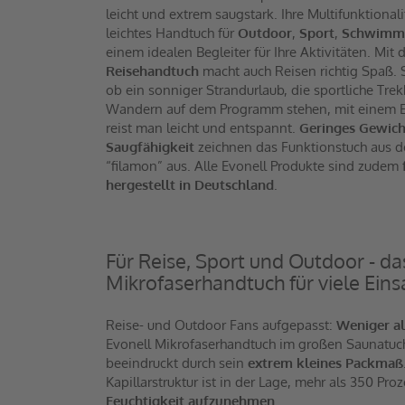
leicht und extrem saugstark. Ihre Multifunktionali
leichtes Handtuch für
Outdoor
,
Sport
,
Schwimm
einem idealen Begleiter für Ihre Aktivitäten. Mit
Reisehandtuch
macht auch Reisen richtig Spaß. 
ob ein sonniger Strandurlaub, die sportliche Tre
Wandern auf dem Programm stehen, mit einem E
reist man leicht und entspannt.
Geringes Gewic
Saugfähigkeit
zeichnen das Funktionstuch aus d
“filamon” aus. Alle Evonell Produkte sind zudem
hergestellt in Deutschland
.
Für Reise, Sport und Outdoor - das
Mikrofaserhandtuch für viele Eins
Reise- und Outdoor Fans aufgepasst:
Weniger a
Evonell Mikrofaserhandtuch im großen Saunatuc
beeindruckt durch sein
extrem kleines Packmaß
Kapillarstruktur ist in der Lage, mehr als 350 Pr
Feuchtigkeit aufzunehmen
.