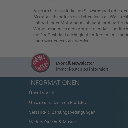
Auch im Fitnessstudio, im Schwimmbad oder der
Mikrofaserhandtuch das Leben leichter. Wer Tre
Fahrrad- oder Motorradurlaub liebt, profitiert zu
Wringt man nach dem Abtrocknen das Handtuch krä
ein Großteil der Feuchtigkeit entfernen. Im Han
kann wieder verstaut werden.
Evonell Newsletter
Immer kostenlos informiert!
INFORMATIONEN
Über Evonell
Unsere ultra leichten Produkte
Versand- & Zahlungsbedingungen
Widerrufsrecht & Muster-