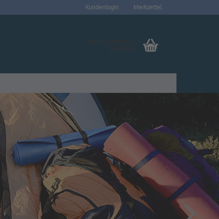
Kundenlogin
Merkzettel
Ihr Warenkorb
0,00 EUR
to erstellen
swort vergessen?