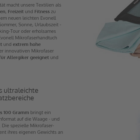
tät macht unsere Textilien als
en
,
Freizeit
und
Fitness
zu
 dem neuen leichten Evonell
Sommer, Sonne, Urlaubszeit -
kking-Tour oder erholsames
vonell Mikrofaserhandtuch
ht
und
extrem hohe
er innovativen Mikrofaser
für Allergiker geeignet
und
 ultraleichte
atzbereiche
ls 100 Gramm
bringt ein
hformat auf die Waage - und
. Die spezielle Mikrofaser-
ozent ihres eigenen Gewichts an