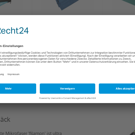
ch XL ultra
Outdoor Handtuch L ultra
Sporthandt
r Set,
leicht perforiert,
gol
,
darkblue,
...
 EUR
24,80 EUR
12,
E MIKROFASERTÜCHER DIREKT V
päck
 Mikrofaser 'filamon' ist ultra